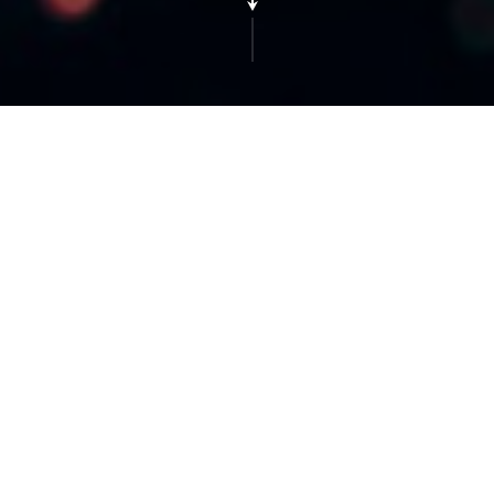
Best production – осуществляет полный
спектр услуг по разработке и проведению
ярких рекламных кампаний.
Мы cпециализируемся на дизайне и
производстве POS-материалов, сувенирной
продукции, дизайне и строительстве
выставочных стендов, разработке и
проведении BTL-активностей. Проводим
незабываемые мероприятия.
Запросить презентацию